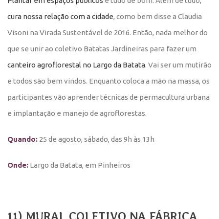
Plantar em espaços públicos
é tudo de bom. Além de tudo,
cura nossa relação com a cidade
, como bem disse a Claudia
Visoni na Virada Sustentável de 2016. Então, nada melhor do
que se unir ao
coletivo Batatas Jardineiras para fazer um
canteiro agroflorestal no Largo da Batata
. Vai ser um mutirão
e todos são bem vindos. Enquanto coloca a mão na massa, os
participantes vão aprender técnicas de permacultura urbana
e implantação e manejo de agroflorestas.
Quando:
25 de agosto, sábado, das 9h às 13h
Onde:
Largo da Batata, em Pinheiros
11) MURAL COLETIVO NA FÁBRICA