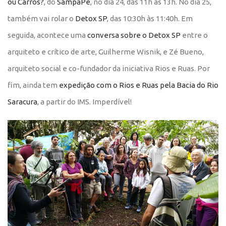
ou Carros?
, do
SampaPé
, no dia 24, das 11h às 13h. No dia 25,
também vai rolar o
Detox SP
,
das 10:30h às 11:40h. Em
seguida, acontece
uma
conversa sobre o Detox SP
entre o
arquiteto e crítico de arte, Guilherme Wisnik, e Zé Bueno
,
arquiteto social e co-fundador da iniciativa Rios e Ruas. Por
fim, ainda tem
expedição com o Rios e Ruas pela Bacia do Rio
Saracura
, a partir do IMS. Imperdível!